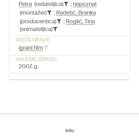
Petra
(redateljica)
;
nepoznat
(montažer)
;
Radetić, Branka
(producentica)
;
Roglić, Tina
(snimateljica)
VRSTA GRAĐE:
igrani film
VRIJEME IZRADE:
2007. g.
Info