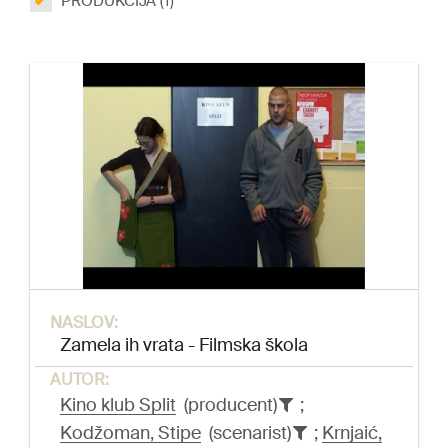
PRODUKCIJA (1)
NASLOV:
Zamela ih vrata - Filmska škola
AUTOR:
Kino klub Split
(producent)
;
Kodžoman, Stipe
(scenarist)
;
Krnjaić,