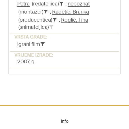
Petra
(redateljica)
;
nepoznat
(montažer)
;
Radetić, Branka
(producentica)
;
Roglić, Tina
(snimateljica)
VRSTA GRAĐE:
igrani film
VRIJEME IZRADE:
2007. g.
Info