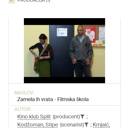
PRODUKCIJA (1)
NASLOV:
Zamela ih vrata - Filmska škola
AUTOR:
Kino klub Split
(producent)
;
Kodžoman, Stipe
(scenarist)
;
Krnjaić,