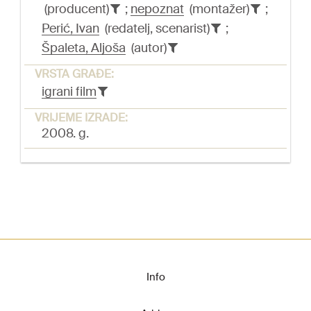
(producent)
;
nepoznat
(montažer)
;
Perić, Ivan
(redatelj, scenarist)
;
Špaleta, Aljoša
(autor)
VRSTA GRAĐE:
igrani film
VRIJEME IZRADE:
2008. g.
Info