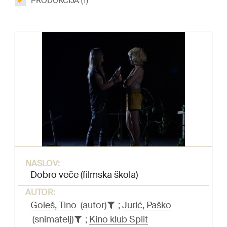
PRODUKCIJA (1)
NASLOV:
Dobro veče (filmska škola)
AUTOR:
Goleš, Tino
(autor)
;
Jurić, Paško
(snimatelj)
;
Kino klub Split