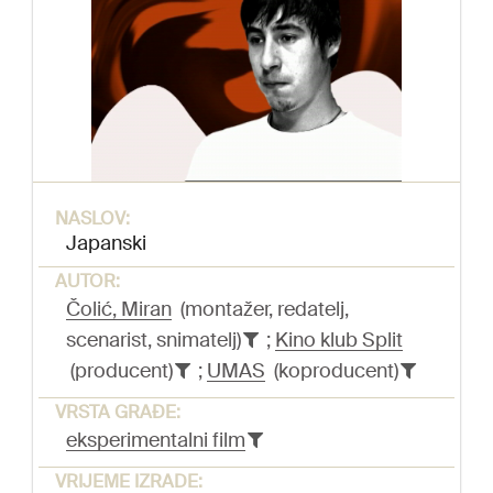
NASLOV:
Japanski
AUTOR:
Čolić, Miran
(montažer, redatelj,
scenarist, snimatelj)
;
Kino klub Split
(producent)
;
UMAS
(koproducent)
VRSTA GRAĐE:
eksperimentalni film
VRIJEME IZRADE: