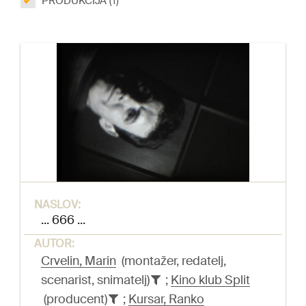
PRODUKCIJA (1)
NASLOV:
... 666 ...
AUTOR:
Crvelin, Marin
(montažer, redatelj,
scenarist, snimatelj)
;
Kino klub Split
(producent)
;
Kursar, Ranko