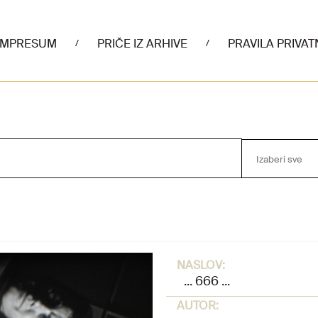
IMPRESUM
PRIČE IZ ARHIVE
PRAVILA PRIVAT
/
/
Izaberi sve
NASLOV:
... 666 ...
AUTOR: