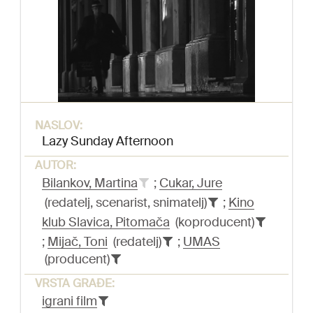
NASLOV:
Lazy Sunday Afternoon
AUTOR:
Bilankov, Martina
;
Cukar, Jure
(redatelj, scenarist, snimatelj)
;
Kino
klub Slavica, Pitomača
(koproducent)
;
Mijač, Toni
(redatelj)
;
UMAS
(producent)
VRSTA GRAĐE:
igrani film