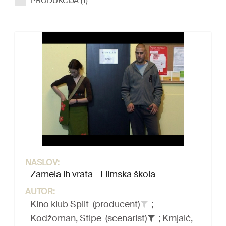
PRODUKCIJA (1)
NASLOV:
Zamela ih vrata - Filmska škola
AUTOR:
Kino klub Split
(producent)
;
Kodžoman, Stipe
(scenarist)
;
Krnjaić,