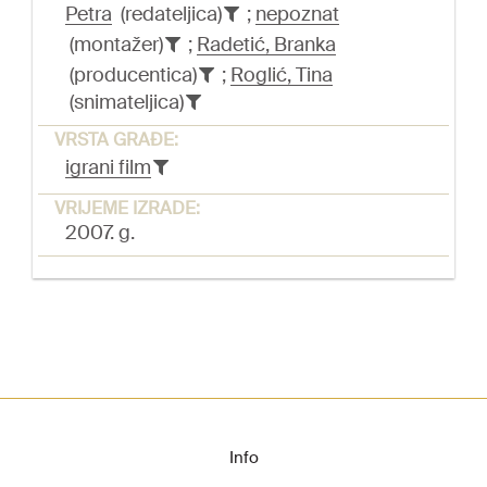
Petra
(redateljica)
;
nepoznat
(montažer)
;
Radetić, Branka
(producentica)
;
Roglić, Tina
(snimateljica)
VRSTA GRAĐE:
igrani film
VRIJEME IZRADE:
2007. g.
Info