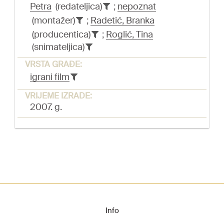
Petra
(redateljica)
;
nepoznat
(montažer)
;
Radetić, Branka
(producentica)
;
Roglić, Tina
(snimateljica)
VRSTA GRAĐE:
igrani film
VRIJEME IZRADE:
2007. g.
Info