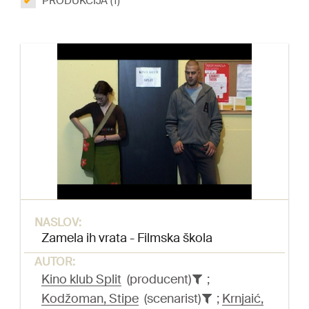
PRODUKCIJA (1)
NASLOV:
Zamela ih vrata - Filmska škola
AUTOR:
Kino klub Split
(producent)
;
Kodžoman, Stipe
(scenarist)
;
Krnjaić,