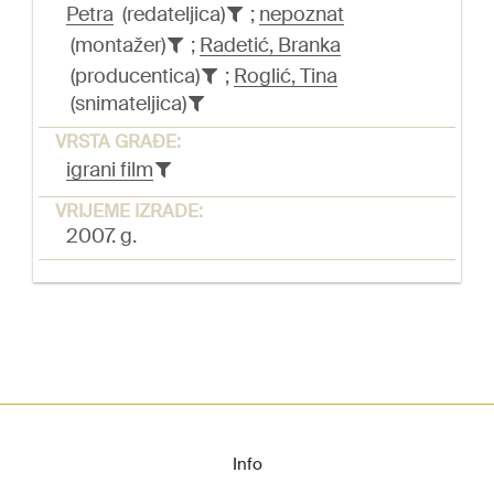
Petra
(redateljica)
;
nepoznat
(montažer)
;
Radetić, Branka
(producentica)
;
Roglić, Tina
(snimateljica)
VRSTA GRAĐE:
igrani film
VRIJEME IZRADE:
2007. g.
Info