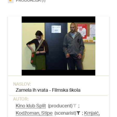
PRODUKCIJA (1)
NASLOV:
Zamela ih vrata - Filmska škola
AUTOR:
Kino klub Split
(producent)
;
Kodžoman, Stipe
(scenarist)
;
Krnjaić,