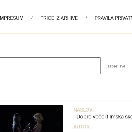
IMPRESUM
PRIČE IZ ARHIVE
PRAVILA PRIVAT
/
/
Izaberi sve
NASLOV:
Dobro veče (filmska ško
AUTOR: