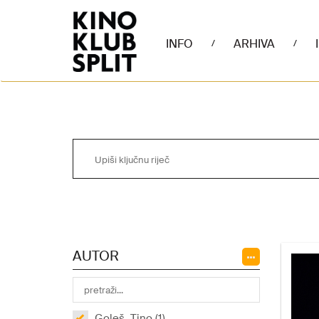
INFO
ARHIVA
/
/
AUTOR
Goleš, Tino (1)