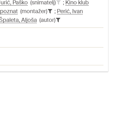
Jurić, Paško
(snimatelj)
;
Kino klub
poznat
(montažer)
;
Perić, Ivan
Špaleta, Aljoša
(autor)