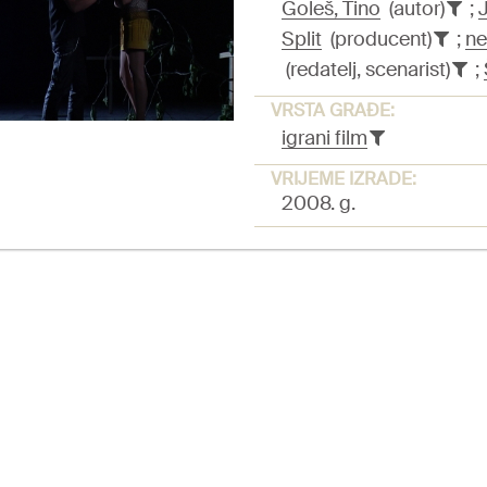
Goleš, Tino
(autor)
;
Split
(producent)
;
ne
(redatelj, scenarist)
;
VRSTA GRAĐE:
igrani film
VRIJEME IZRADE:
2008. g.