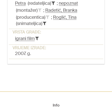
Petra
(redateljica)
;
nepoznat
(montažer)
;
Radetić, Branka
(producentica)
;
Roglić, Tina
(snimateljica)
VRSTA GRAĐE:
igrani film
VRIJEME IZRADE:
2007. g.
Info