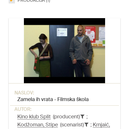
PRODUKCIJA (1)
NASLOV:
Zamela ih vrata - Filmska škola
AUTOR:
Kino klub Split
(producent)
;
Kodžoman, Stipe
(scenarist)
;
Krnjaić,