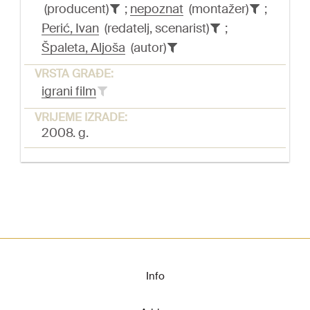
(producent)
;
nepoznat
(montažer)
;
Perić, Ivan
(redatelj, scenarist)
;
Špaleta, Aljoša
(autor)
VRSTA GRAĐE:
igrani film
VRIJEME IZRADE:
2008. g.
Info