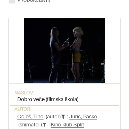
PRODUKCIJA (1)
NASLOV:
Dobro veče (filmska škola)
AUTOR:
Goleš, Tino
(autor)
;
Jurić, Paško
(snimatelj)
;
Kino klub Split