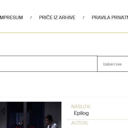
IMPRESUM
PRIČE IZ ARHIVE
PRAVILA PRIVAT
/
/
Izaberi sve
NASLOV:
Epilog
AUTOR: