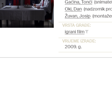
Gaćina, Tonći
(snimatel
Oki, Dan
(nadzornik pro
Žuvan, Josip
(montažer,
VRSTA GRAĐE:
igrani film
VRIJEME IZRADE:
2009. g.