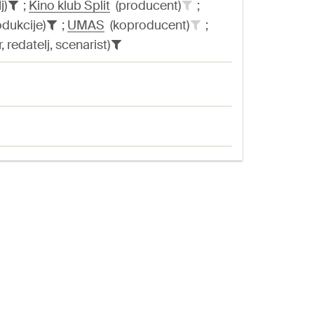
j)
;
Kino klub Split
(producent)
;
dukcije)
;
UMAS
(koproducent)
;
 redatelj, scenarist)