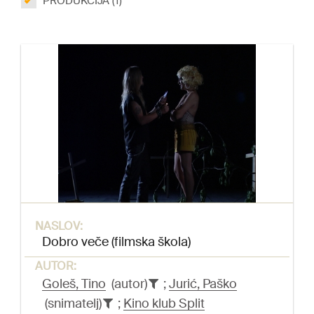
PRODUKCIJA (1)
NASLOV:
Dobro veče (filmska škola)
AUTOR:
Goleš, Tino
(autor)
;
Jurić, Paško
(snimatelj)
;
Kino klub Split