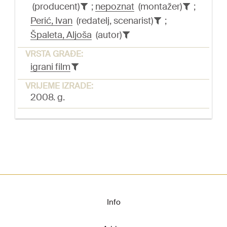
(producent)
;
nepoznat
(montažer)
;
Perić, Ivan
(redatelj, scenarist)
;
Špaleta, Aljoša
(autor)
VRSTA GRAĐE:
igrani film
VRIJEME IZRADE:
2008. g.
Info