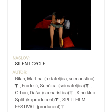
NASLOV:
SILENT CYCLE
AUTOR:
Bilan, Martina
(redateljica, scenaristica)
;
Fradelić, Sunčica
(snimateljica)
;
Grbac, Daša
(scenaristica)
;
Kino klub
Split
(koproducent)
;
SPLIT FILM
FESTIVAL
(producent)