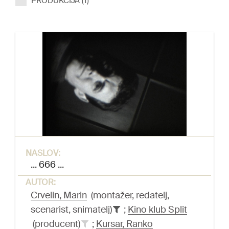
PRODUKCIJA (1)
NASLOV:
... 666 ...
AUTOR:
Crvelin, Marin
(montažer, redatelj,
scenarist, snimatelj)
;
Kino klub Split
(producent)
;
Kursar, Ranko