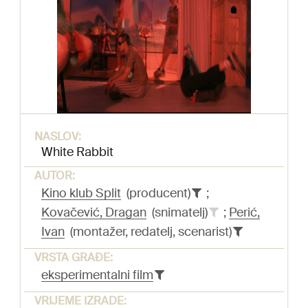
NASLOV:
White Rabbit
AUTOR:
Kino klub Split
(producent)
;
Kovačević, Dragan
(snimatelj)
;
Perić,
Ivan
(montažer, redatelj, scenarist)
VRSTA GRAĐE:
eksperimentalni film
VRIJEME IZRADE: