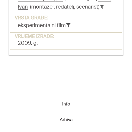
Ivan
(montažer, redatelj, scenarist)
VRSTA GRAĐE:
eksperimentalni film
VRIJEME IZRADE:
2009. g.
Info
Arhiva