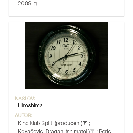
2009. g.
NASLOV:
Hiroshima
AUTOR:
Kino klub Split
(producent)
;
Kovačević, Dragan
(snimatelj)
;
Perić,