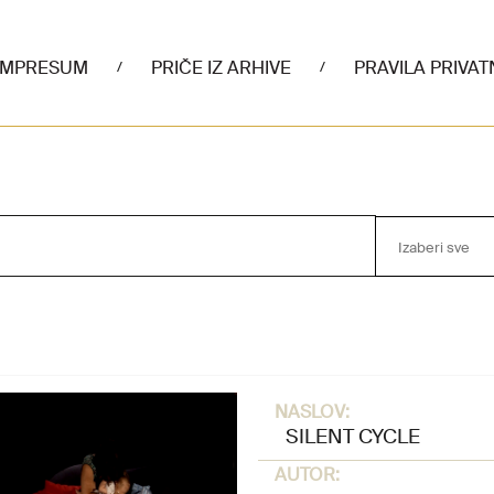
IMPRESUM
PRIČE IZ ARHIVE
PRAVILA PRIVAT
/
/
Izaberi sve
NASLOV:
SILENT CYCLE
AUTOR: