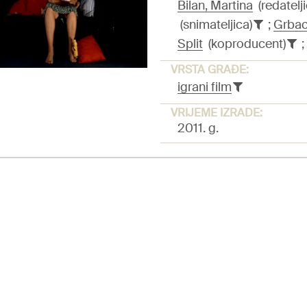
Bilan, Martina
(redatelji
(snimateljica)
;
Grbac
Split
(koproducent)
;
VRSTA GRAĐE:
igrani film
VRIJEME IZRADE:
2011. g.