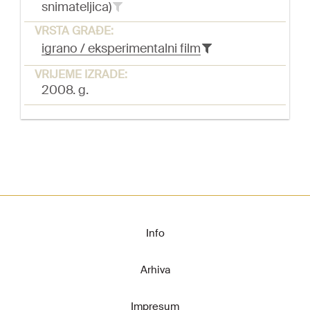
snimateljica)
VRSTA GRAĐE:
igrano / eksperimentalni film
VRIJEME IZRADE:
2008. g.
Info
Arhiva
Impresum