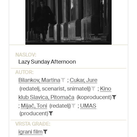
NASLOV:
Lazy Sunday Afternoon
AUTOR:
Bilankov, Martina
;
Cukar, Jure
(redatelj, scenarist, snimatelj)
;
Kino
klub Slavica, Pitomača
(koproducent)
;
Mijač, Toni
(redatelj)
;
UMAS
(producent)
VRSTA GRAĐE:
igrani film