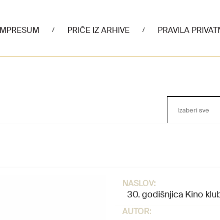
IMPRESUM
PRIČE IZ ARHIVE
PRAVILA PRIVAT
/
/
Izaberi sve
NASLOV:
30. godišnjica Kino klub
AUTOR: