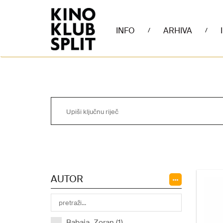
INFO
ARHIVA
/
/
AUTOR
Babaja, Zoran (1)