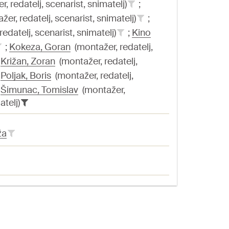
, redatelj, scenarist, snimatelj)
;
er, redatelj, scenarist, snimatelj)
;
edatelj, scenarist, snimatelj)
;
Kino
;
Kokeza, Goran
(montažer, redatelj,
Križan, Zoran
(montažer, redatelj,
Poljak, Boris
(montažer, redatelj,
Šimunac, Tomislav
(montažer,
atelj)
ža