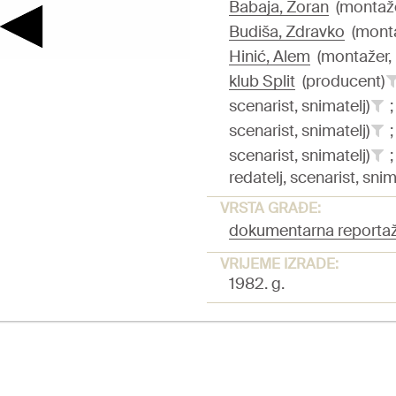
Babaja, Zoran
(montažer
Budiša, Zdravko
(montaž
Hinić, Alem
(montažer, r
klub Split
(producent)
scenarist, snimatelj)
;
scenarist, snimatelj)
;
scenarist, snimatelj)
;
redatelj, scenarist, snim
VRSTA GRAĐE:
dokumentarna reporta
VRIJEME IZRADE:
1982. g.