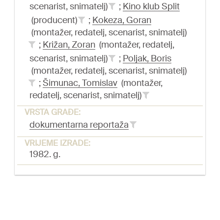
scenarist, snimatelj)
;
Kino klub Split
(producent)
;
Kokeza, Goran
(montažer, redatelj, scenarist, snimatelj)
;
Križan, Zoran
(montažer, redatelj,
scenarist, snimatelj)
;
Poljak, Boris
(montažer, redatelj, scenarist, snimatelj)
;
Šimunac, Tomislav
(montažer,
redatelj, scenarist, snimatelj)
VRSTA GRAĐE:
dokumentarna reportaža
VRIJEME IZRADE:
1982. g.