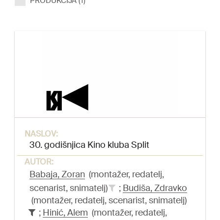
PRODUKCIJA (1)
NASLOV:
30. godišnjica Kino kluba Split
AUTOR:
Babaja, Zoran
(montažer, redatelj,
scenarist, snimatelj)
;
Budiša, Zdravko
(montažer, redatelj, scenarist, snimatelj)
;
Hinić, Alem
(montažer, redatelj,