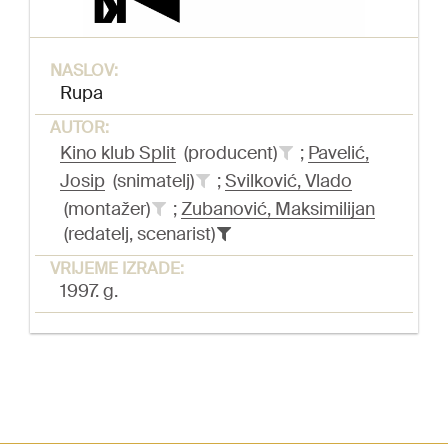
NASLOV:
Rupa
AUTOR:
Kino klub Split
(producent)
;
Pavelić,
Josip
(snimatelj)
;
Svilković, Vlado
(montažer)
;
Zubanović, Maksimilijan
(redatelj, scenarist)
VRIJEME IZRADE:
1997. g.