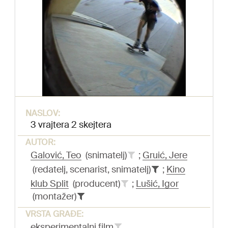
NASLOV:
3 vrajtera 2 skejtera
AUTOR:
Galović, Teo
(snimatelj)
;
Gruić, Jere
(redatelj, scenarist, snimatelj)
;
Kino
klub Split
(producent)
;
Lušić, Igor
(montažer)
VRSTA GRAĐE:
eksperimentalni film