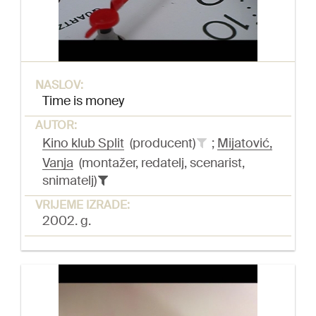
NASLOV:
Time is money
AUTOR:
Kino klub Split
(producent)
;
Mijatović,
Vanja
(montažer, redatelj, scenarist,
snimatelj)
VRIJEME IZRADE:
2002. g.