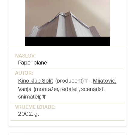
NASLOV:
Paper plane
AUTOR:
Kino klub Split
(producent)
;
Mijatović,
Vanja
(montažer, redatelj, scenarist,
snimatelj)
VRIJEME IZRADE:
2002. g.