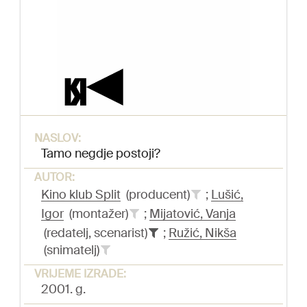
NASLOV:
Tamo negdje postoji?
AUTOR:
Kino klub Split
(producent)
;
Lušić,
Igor
(montažer)
;
Mijatović, Vanja
(redatelj, scenarist)
;
Ružić, Nikša
(snimatelj)
VRIJEME IZRADE:
2001. g.