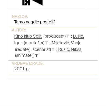
NASLOV:
Tamo negdje postoji?
AUTOR:
Kino klub Split
(producent)
;
Lušić,
Igor
(montažer)
;
Mijatović, Vanja
(redatelj, scenarist)
;
Ružić, Nikša
(snimatelj)
VRIJEME IZRADE:
2001. g.