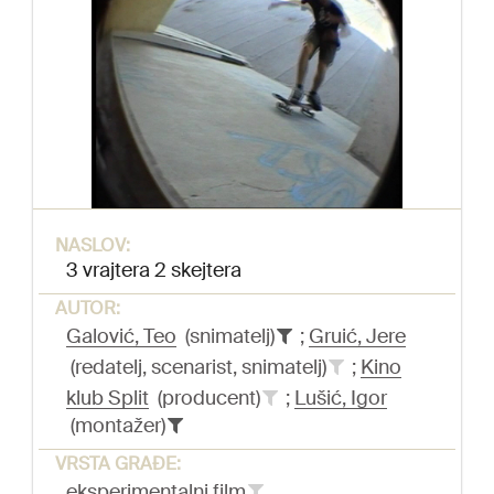
NASLOV:
3 vrajtera 2 skejtera
AUTOR:
Galović, Teo
(snimatelj)
;
Gruić, Jere
(redatelj, scenarist, snimatelj)
;
Kino
klub Split
(producent)
;
Lušić, Igor
(montažer)
VRSTA GRAĐE:
eksperimentalni film