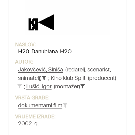
NASLOV:
H20-Danubiana-H2O
AUTOR:
Jakovčević, Siniša
(redatelj, scenarist,
snimatelj)
;
Kino klub Split
(producent)
;
Lušić, Igor
(montažer)
VRSTA GRAĐE:
dokumentarni film
VRIJEME IZRADE:
2002. g.