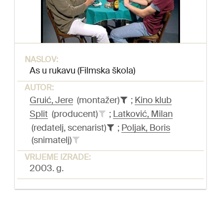
NASLOV:
As u rukavu (Filmska škola)
AUTOR:
Gruić, Jere
(montažer)
;
Kino klub
Split
(producent)
;
Latković, Milan
(redatelj, scenarist)
;
Poljak, Boris
(snimatelj)
VRIJEME IZRADE:
2003. g.