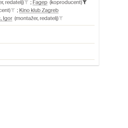
, redatelj)
;
Fagep
(koproducent)
cent)
;
Kino klub Zagreb
, Igor
(montažer, redatelj)