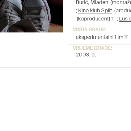
Burić, Mladen
(montažer
;
Kino klub Split
(produ
(koproducent)
;
Lušić
VRSTA GRAĐE:
eksperimentalni film
VRIJEME IZRADE:
2003. g.