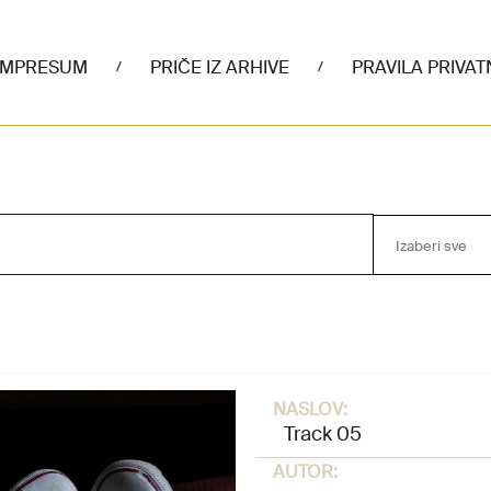
IMPRESUM
PRIČE IZ ARHIVE
PRAVILA PRIVAT
/
/
Izaberi sve
NASLOV:
Track 05
AUTOR: