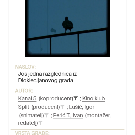
NASLOV:
Još jedna razglednica iz
Dioklecijanovog grada
AUTOR:
Kanal 5
(koproducent)
;
Kino klub
Split
(producent)
;
Lušić, Igor
(snimatelj)
;
Perić T., Ivan
(montažer,
redatelj)
VRSTA GRAĐE: