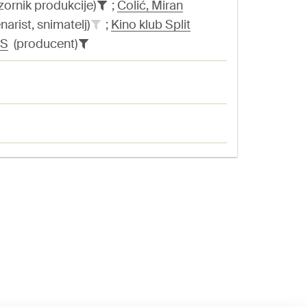
ornik produkcije)
;
Čolić, Miran
narist, snimatelj)
;
Kino klub Split
S
(producent)