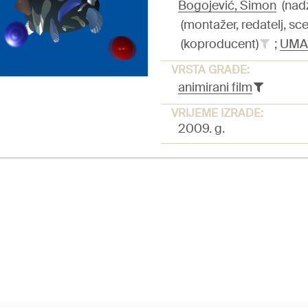
Bogojević, Simon
(nadz
(montažer, redatelj, sce
(koproducent)
;
UMA
VRSTA GRAĐE:
animirani film
VRIJEME IZRADE:
2009. g.