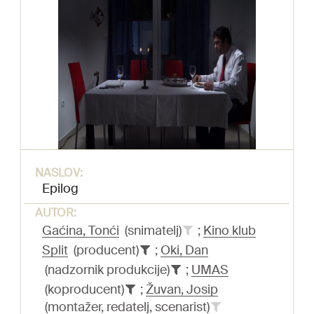
NASLOV:
Epilog
AUTOR:
Gaćina, Tonći
(snimatelj)
;
Kino klub
Split
(producent)
;
Oki, Dan
(nadzornik produkcije)
;
UMAS
(koproducent)
;
Žuvan, Josip
(montažer, redatelj, scenarist)