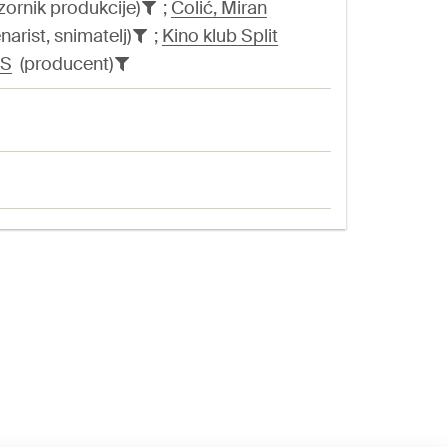
ornik produkcije)
;
Čolić, Miran
narist, snimatelj)
;
Kino klub Split
S
(producent)