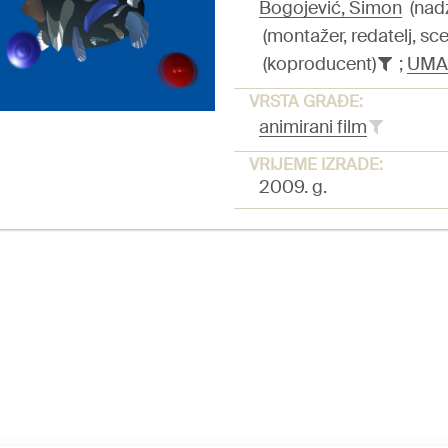
Bogojević, Simon
(nadz
(montažer, redatelj, sce
(koproducent)
;
UMA
VRSTA GRAĐE:
animirani film
VRIJEME IZRADE:
2009. g.