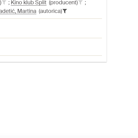
)
;
Kino klub Split
(producent)
;
adetić, Martina
(autorica)