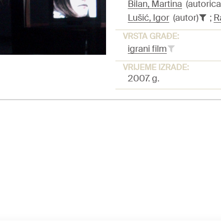
Bilan, Martina
(autorica
Lušić, Igor
(autor)
;
R
VRSTA GRAĐE:
igrani film
VRIJEME IZRADE:
2007. g.