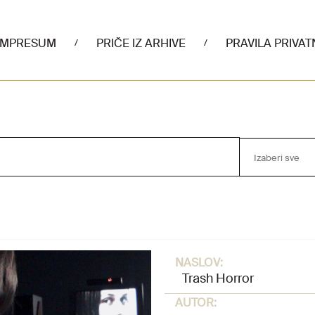
IMPRESUM
PRIČE IZ ARHIVE
PRAVILA PRIVAT
/
/
Izaberi sve
NASLOV:
Trash Horror
AUTOR: