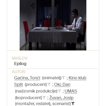
NASLOV:
Epilog
AUTOR:
Gaćina, Tonći
(snimatelj)
;
Kino klub
Split
(producent)
;
Oki, Dan
(nadzornik produkcije)
;
UMAS
(koproducent)
;
Žuvan, Josip
(montažer, redatelj, scenarist)