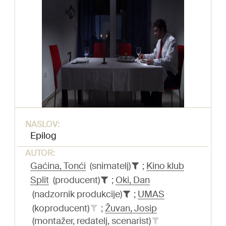
NASLOV:
Epilog
AUTOR:
Gaćina, Tonći
(snimatelj)
;
Kino klub
Split
(producent)
;
Oki, Dan
(nadzornik produkcije)
;
UMAS
(koproducent)
;
Žuvan, Josip
(montažer, redatelj, scenarist)