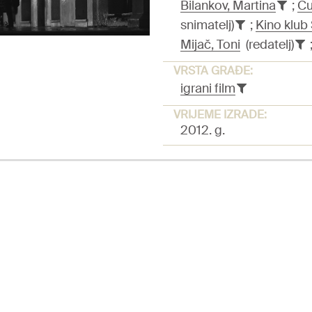
Bilankov, Martina
;
Cu
snimatelj)
;
Kino klub
Mijač, Toni
(redatelj)
VRSTA GRAĐE:
igrani film
VRIJEME IZRADE:
2012. g.