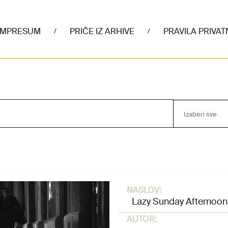
IMPRESUM
PRIČE IZ ARHIVE
PRAVILA PRIVAT
/
/
Izaberi sve
NASLOV:
Lazy Sunday Afternoon
AUTOR: