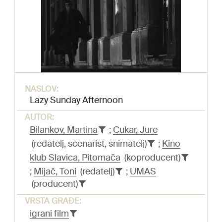
NASLOV:
Lazy Sunday Afternoon
AUTOR:
Bilankov, Martina
;
Cukar, Jure
(redatelj, scenarist, snimatelj)
;
Kino
klub Slavica, Pitomača
(koproducent)
;
Mijač, Toni
(redatelj)
;
UMAS
(producent)
VRSTA GRAĐE:
igrani film