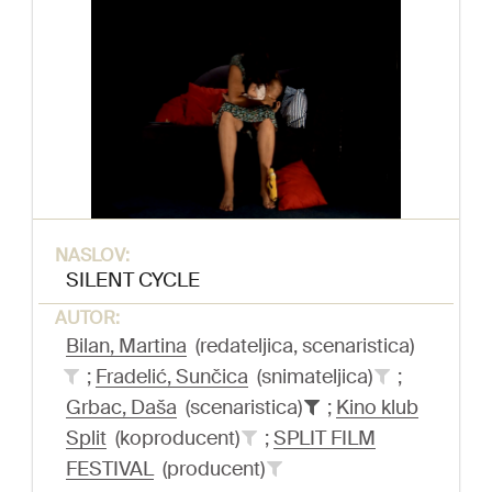
NASLOV:
SILENT CYCLE
AUTOR:
Bilan, Martina
(redateljica, scenaristica)
;
Fradelić, Sunčica
(snimateljica)
;
Grbac, Daša
(scenaristica)
;
Kino klub
Split
(koproducent)
;
SPLIT FILM
FESTIVAL
(producent)