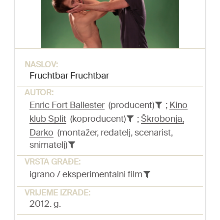
NASLOV:
Fruchtbar Fruchtbar
AUTOR:
Enric Fort Ballester
(producent)
;
Kino
klub Split
(koproducent)
;
Škrobonja,
Darko
(montažer, redatelj, scenarist,
snimatelj)
VRSTA GRAĐE:
igrano / eksperimentalni film
VRIJEME IZRADE:
2012. g.