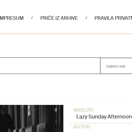
IMPRESUM
PRIČE IZ ARHIVE
PRAVILA PRIVAT
/
/
Izaberi sve
NASLOV:
Lazy Sunday Afternoon
AUTOR: