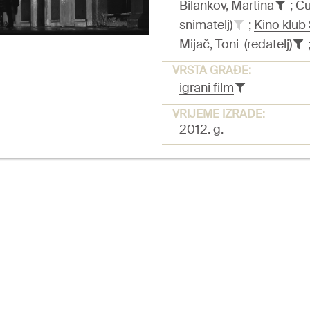
Bilankov, Martina
;
Cu
snimatelj)
;
Kino klub
Mijač, Toni
(redatelj)
VRSTA GRAĐE:
igrani film
VRIJEME IZRADE:
2012. g.