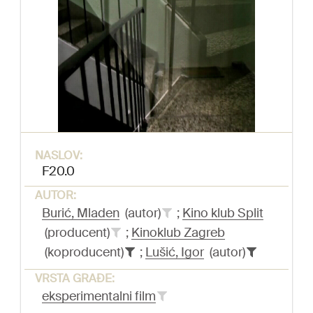
NASLOV:
F20.0
AUTOR:
Burić, Mladen
(autor)
;
Kino klub Split
(producent)
;
Kinoklub Zagreb
(koproducent)
;
Lušić, Igor
(autor)
VRSTA GRAĐE:
eksperimentalni film