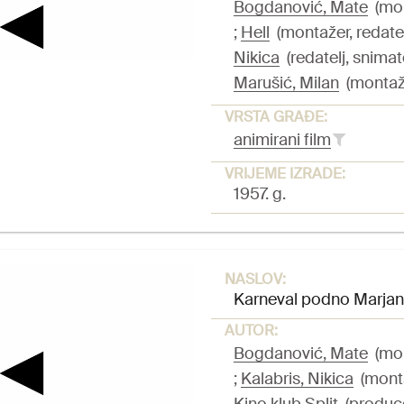
Bogdanović, Mate
(mont
;
Hell
(montažer, redatelj
Nikica
(redatelj, snimat
Marušić, Milan
(montažer
VRSTA GRAĐE:
animirani film
VRIJEME IZRADE:
1957. g.
NASLOV:
Karneval podno Marja
AUTOR:
Bogdanović, Mate
(mont
;
Kalabris, Nikica
(montaž