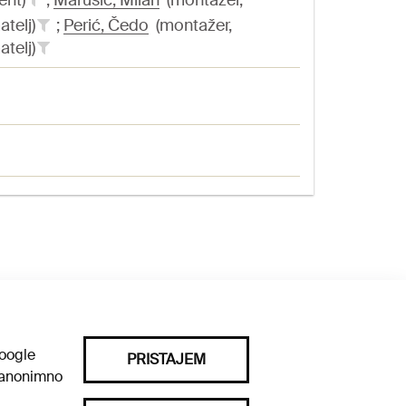
ent)
;
Marušić, Milan
(montažer,
atelj)
;
Perić, Čedo
(montažer,
atelj)
mpresum
/
Priče iz arhive
/
Pravila privatnosti
Google
PRISTAJEM
a anonimno