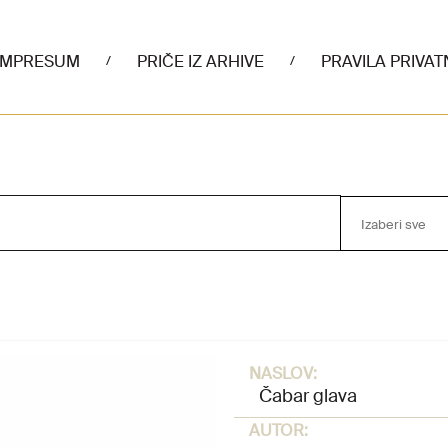
IMPRESUM
PRIČE IZ ARHIVE
PRAVILA PRIVAT
/
/
Izaberi sve
NASLOV:
Čabar glava
AUTOR: