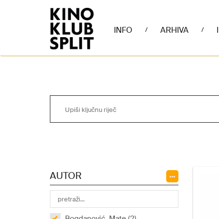
INFO
ARHIVA
/
/
AUTOR
Bogdanović, Mate (2)