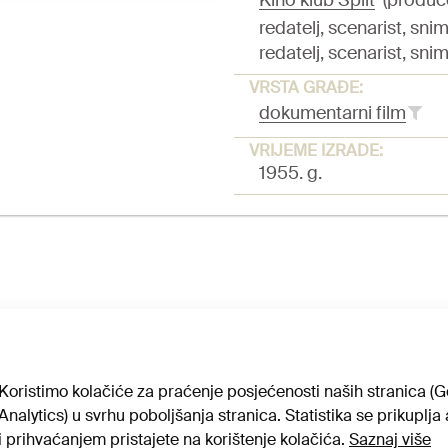
Kino klub Split
(produc
redatelj, scenarist, snim
redatelj, scenarist, snim
VRSTA GRAĐE:
dokumentarni film
VRIJEME IZRADE:
1955. g.
Info
/
Arhiva
/
I
Koristimo kolačiće za praćenje posjećenosti naših stranica (
Analytics) u svrhu poboljšanja stranica. Statistika se prikuplj
i prihvaćanjem pristajete na korištenje kolačića.
Saznaj više