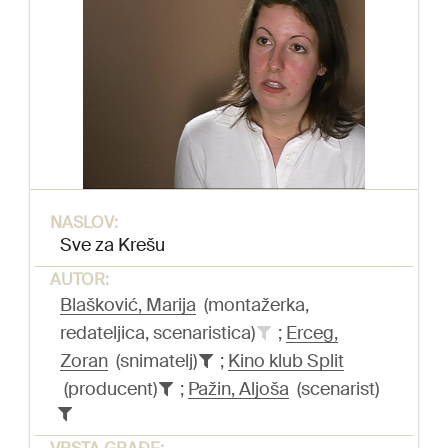
NASLOV:
Sve za Krešu
AUTOR:
Blašković, Marija
(montažerka,
redateljica, scenaristica)
;
Erceg,
Zoran
(snimatelj)
;
Kino klub Split
(producent)
;
Pažin, Aljoša
(scenarist)