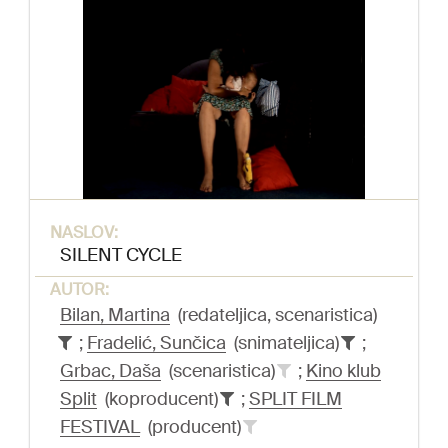
NASLOV:
SILENT CYCLE
AUTOR:
Bilan, Martina
(redateljica, scenaristica)
;
Fradelić, Sunčica
(snimateljica)
;
Grbac, Daša
(scenaristica)
;
Kino klub
Split
(koproducent)
;
SPLIT FILM
FESTIVAL
(producent)