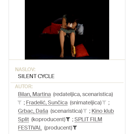
NASLOV:
SILENT CYCLE
AUTOR:
Bilan, Martina
(redateljica, scenaristica)
;
Fradelić, Sunčica
(snimateljica)
;
Grbac, Daša
(scenaristica)
;
Kino klub
Split
(koproducent)
;
SPLIT FILM
FESTIVAL
(producent)