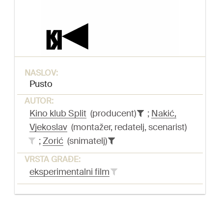
NASLOV:
Pusto
AUTOR:
Kino klub Split
(producent)
;
Nakić,
Vjekoslav
(montažer, redatelj, scenarist)
;
Zorić
(snimatelj)
VRSTA GRAĐE:
eksperimentalni film