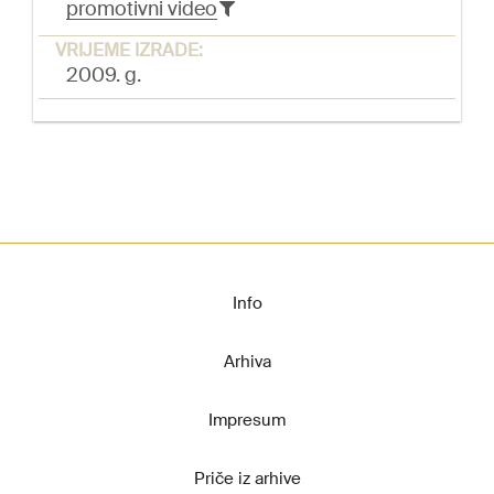
promotivni video
VRIJEME IZRADE:
2009. g.
Info
Arhiva
Impresum
Priče iz arhive