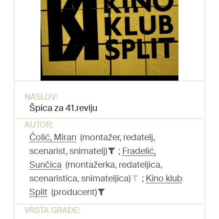
NASLOV:
Špica za 41.reviju
AUTOR:
Čolić, Miran
(montažer, redatelj,
scenarist, snimatelj)
;
Fradelić,
Sunčica
(montažerka, redateljica,
scenaristica, snimateljica)
;
Kino klub
Split
(producent)
VRSTA GRAĐE: